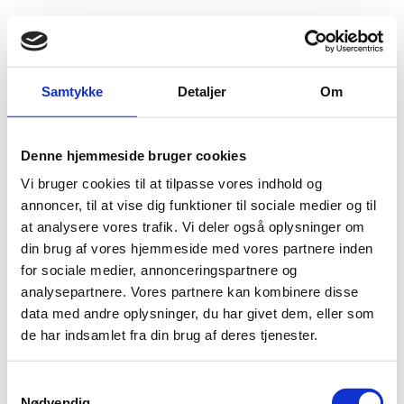
Fold søgefelt ud
Menu
Gå til forsiden
Flygtningenævnet
Baggrundsmateriale
Samtykke
Detaljer
Om
Fråga-svar. Afghanistan. Säkerhetsläget i Kunduz
Denne hjemmeside bruger cookies
Fråga-svar. Afghanistan. Säkerhetsläget i Kunduz
Vi bruger cookies til at tilpasse vores indhold og
Bilag 592
annoncer, til at vise dig funktioner til sociale medier og til
06.10.2015
Migrationsverket (LIFOS)
Afghanistan (I)
at analysere vores trafik. Vi deler også oplysninger om
Indeholder oplysninger om den sikkerhedsmæssige
din brug af vores hjemmeside med vores partnere inden
situation i Kunduz efter Talibans magtovertagelse af byen
for sociale medier, annonceringspartnere og
den 28. september 2015
analysepartnere. Vores partnere kan kombinere disse
Download
data med andre oplysninger, du har givet dem, eller som
de har indsamlet fra din brug af deres tjenester.
S
Nødvendig