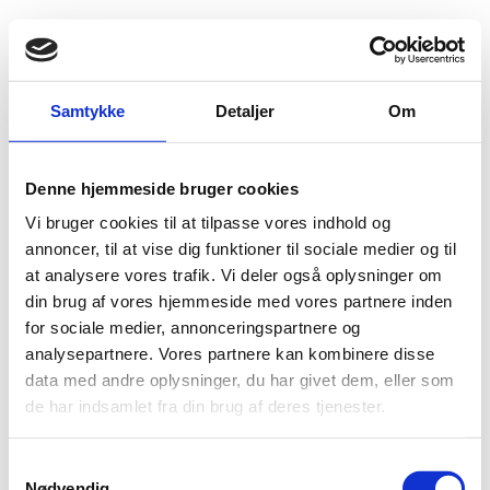
Fold søgefelt ud
Menu
Gå til forsiden
Flygtningenævnet
Baggrundsmateriale
Samtykke
Detaljer
Om
Submission to the United Nations Committee against Torture
Denne hjemmeside bruger cookies
Submission to the United Nations Committee
Vi bruger cookies til at tilpasse vores indhold og
against Torture
annoncer, til at vise dig funktioner til sociale medier og til
at analysere vores trafik. Vi deler også oplysninger om
Bilag 418
09.11.2015
Amnesty International (AI)
Kina (II)
din brug af vores hjemmeside med vores partnere inden
Indeholder oplysninger om myndighedernes
for sociale medier, annonceringspartnere og
tilbageholdelse af civile samt om forholdene for personer,
analysepartnere. Vores partnere kan kombinere disse
som er tilbageholdt
data med andre oplysninger, du har givet dem, eller som
de har indsamlet fra din brug af deres tjenester.
Download
S
Nødvendig