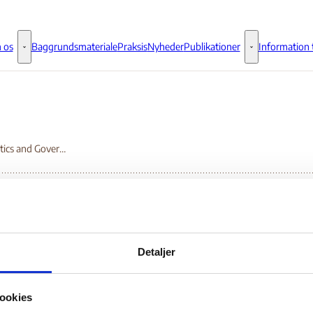
 os
Baggrundsmateriale
Praksis
Nyheder
Publikationer
Information t
Om os - Flere links
Publikationer - 
Iraq Politics and Governance
q Politics and
Detaljer
vernance
ookies