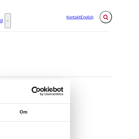
Kontakt
English
Fold søgefelt ud
il
Flere links
Information til - Flere links
Om