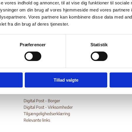
se vores indhold og annoncer, til at vise dig funktioner til sociale
Bilag 872
11.2015
Congressional Research Service (CRS)
Irak (I)
oplysninger om din brug af vores hjemmeside med vores partnere i
er oplysninger om den politiske og sikkerhedsmæssige situation 
ysepartnere. Vores partnere kan kombinere disse data med andr
et fra din brug af deres tjenester.
plysninger om forskellige militser, herunder
armerede sunnimu
 shiamiliser
og KRG. Videre oplysninger om
trafficking
og korr
oplysninger om ytrings- og religionsfrihed
Præferencer
Statistik
wnload
Tillad valgte
Digital Post - Borger
Digital Post - Virksomheder
Tilgængelighedserklæring
Relevante links