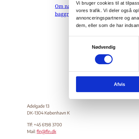
Vi bruger cookies til at tilpas
Om nævnets
09.
vores trafik. Vi deler også 
baggrundsmateriale
Indehold
annonceringspartnere og anal
dem, eller som de har indsaml
Videre o
grupper,
S
Endelig 
Nødvendig
a
Do
m
t
y
k
Afvis
k
e
v
Adelgade 13
a
DK-1304 København K
l
g
Tlf: +45 6198 3700
Mail:
fln@fln.dk