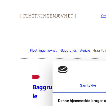
Om
Gå til forsiden
Flygtningenævnet
Baggrundsmateriale
Ira
Samtykke
Baggrundsmateria
Go
le
Denne hjemmeside bruger c