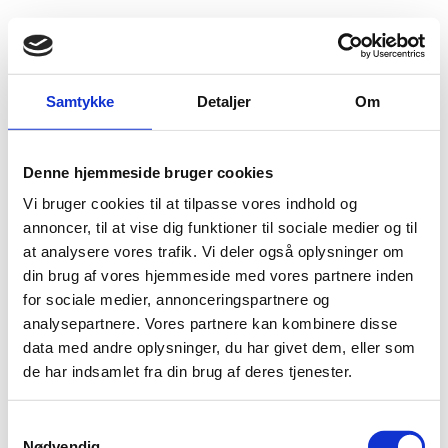
Fold søgefelt ud
Menu
Gå til forsiden
Flygtningenævnet
Baggrundsmateriale
Freedom on the Net
Samtykke
Detaljer
Om
Freedom on the Net
Denne hjemmeside bruger cookies
Vi bruger cookies til at tilpasse vores indhold og
Bilag 188
02.11.2015
Freedom House
Aserbajdsjan (II)
annoncer, til at vise dig funktioner til sociale medier og til
Indeholder oplysninger om ytringsfrihed på internettet
at analysere vores trafik. Vi deler også oplysninger om
din brug af vores hjemmeside med vores partnere inden
Download
for sociale medier, annonceringspartnere og
analysepartnere. Vores partnere kan kombinere disse
data med andre oplysninger, du har givet dem, eller som
de har indsamlet fra din brug af deres tjenester.
S
Adelgade 13
Nødvendig