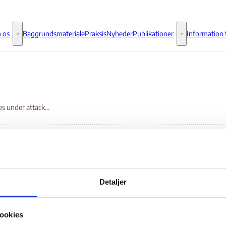
 os
Baggrundsmateriale
Praksis
Nyheder
Publikationer
Information t
Om os - Flere links
Publikationer - 
Minorities under attack: Faith-based discrimination and violence in Pakistan
orities under attack:
Detaljer
ith-based discriminati
ookies