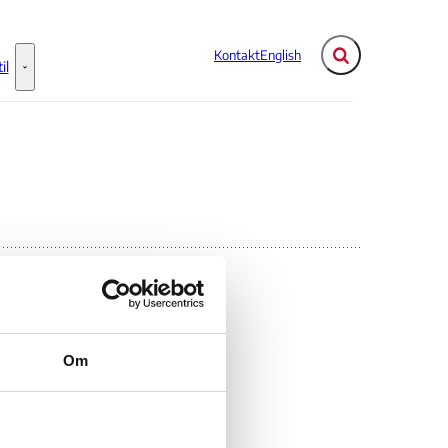
Kontakt
English
Fold søgefelt ud
il
Flere links
Information til - Flere links
Om
on