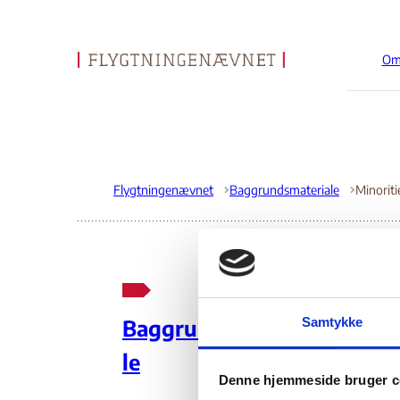
Om
Gå til forsiden
Flygtningenævnet
Baggrundsmateriale
Min
Samtykke
Baggrundsmateria
Fa
le
Denne hjemmeside bruger c