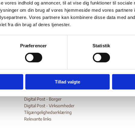
d violence in Pakistan
se vores indhold og annoncer, til at vise dig funktioner til sociale
oplysninger om din brug af vores hjemmeside med vores partnere i
ysepartnere. Vores partnere kan kombinere disse data med andr
et fra din brug af deres tjenester.
Bilag 299
03.2015
International Federation for Human Rights (FIDH)
Pakis
er oplysninger om forholdene for religiøse minoriteter
Præferencer
Statistik
wnload
Tillad valgte
Digital Post - Borger
Digital Post - Virksomheder
Tilgængelighedserklæring
Relevante links