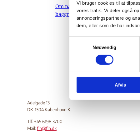
an
Vi bruger cookies til at tilpas
Om nævnets
vores trafik. Vi deler også 
baggrundsmateriale
annonceringspartnere og anal
dem, eller som de har indsaml
31.
Indehold
S
Nødvendig
a
Do
m
t
y
k
Afvis
k
e
v
Adelgade 13
a
DK-1304 København K
l
Tlf: +45 6198 3700
g
Mail:
fln@fln.dk