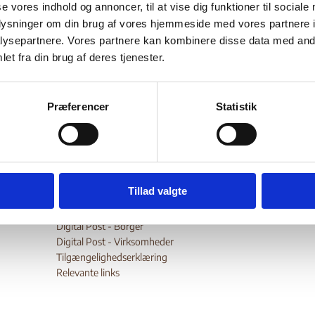
ssia
se vores indhold og annoncer, til at vise dig funktioner til sociale
oplysninger om din brug af vores hjemmeside med vores partnere i
ysepartnere. Vores partnere kan kombinere disse data med andr
et fra din brug af deres tjenester.
Bilag 377
06.2015
US Department of State (USDoS)
Rusland (I)
r begivenheder i 2014 og indeholder oplysninger om den politi
dsmæssige og menneskeretlige situation
Præferencer
Statistik
wnload
Tillad valgte
Digital Post - Borger
Digital Post - Virksomheder
Tilgængelighedserklæring
Relevante links