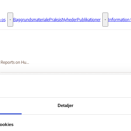
 os
Baggrundsmateriale
Praksis
Nyheder
Publikationer
Information t
Om os - Flere links
Publikationer - 
Country Reports on Human Rights Practices for 2014 - Russia
untry Reports on Hu
Detaljer
hts Practices for 2014
ookies