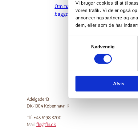
Ru
Vi bruger cookies til at tilpas
Om nævnets
vores trafik. Vi deler også 
baggrundsmateriale
annonceringspartnere og anal
dem, eller som de har indsaml
25.
Omhandle
S
sikkerhe
Nødvendig
a
m
Do
t
y
k
Afvis
k
e
v
Adelgade 13
DK-1304 København K
a
l
Tlf: +45 6198 3700
g
Mail:
fln@fln.dk