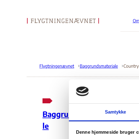
Om
Gå til forsiden
Flygtningenævnet
Baggrundsmateriale
Co
Samtykke
Baggrundsmateria
Rig
le
Denne hjemmeside bruger c