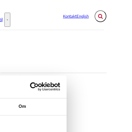
Kontakt
English
Fold søgefelt ud
il
Flere links
Information til - Flere links
man
Om
 -