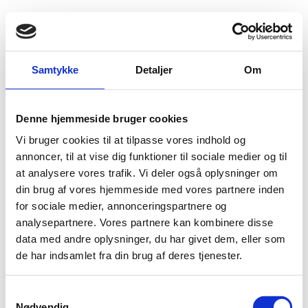
Fold søgefelt ud
Menu
Gå til forsiden
Flygtningenævnet
Baggrundsmateriale
Samtykke
Detaljer
Om
State of the World’s Minorities and Indigenous Peoples 2015 - Nigeria
Denne hjemmeside bruger cookies
State of the World’s Minorities and Indigenous
Vi bruger cookies til at tilpasse vores indhold og
Peoples 2015 - Nigeria
annoncer, til at vise dig funktioner til sociale medier og til
at analysere vores trafik. Vi deler også oplysninger om
Bilag 353
02.07.2015
Minority Rights Group International (MRG)
Nigeria (I)
din brug af vores hjemmeside med vores partnere inden
for sociale medier, annonceringspartnere og
Indeholder oplysninger om forholdene for
analysepartnere. Vores partnere kan kombinere disse
minoritetsgrupper
data med andre oplysninger, du har givet dem, eller som
Download
de har indsamlet fra din brug af deres tjenester.
S
Nødvendig