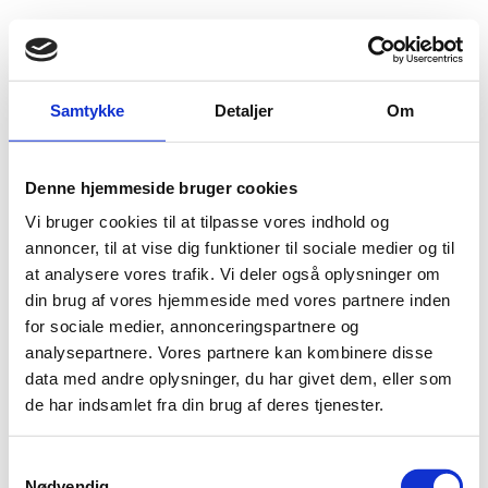
Fold søgefelt ud
Menu
Gå til forsiden
Flygtningenævnet
Baggrundsmateriale
Samtykke
Detaljer
Om
We are Dominican - Arbitrary Deprivation of Nationality in Dominican Republic
Denne hjemmeside bruger cookies
We are Dominican - Arbitrary Deprivation of
Vi bruger cookies til at tilpasse vores indhold og
Nationality in Dominican Republic
annoncer, til at vise dig funktioner til sociale medier og til
at analysere vores trafik. Vi deler også oplysninger om
Bilag 15
01.07.2015
Human Rights Watch (HRW)
Den Dominikanske Republik (II)
din brug af vores hjemmeside med vores partnere inden
for sociale medier, annonceringspartnere og
Download
analysepartnere. Vores partnere kan kombinere disse
data med andre oplysninger, du har givet dem, eller som
de har indsamlet fra din brug af deres tjenester.
S
Nødvendig