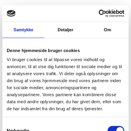
Fold søgefelt ud
Menu
Gå til forsiden
Flygtningenævnet
Baggrundsmateriale
Samtykke
Detaljer
Om
Freedom of the Press 2015 - Burundi
Denne hjemmeside bruger cookies
Freedom of the Press 2015 - Burundi
Vi bruger cookies til at tilpasse vores indhold og
Bilag 195
annoncer, til at vise dig funktioner til sociale medier og til
03.07.2015
Freedom House
Burundi (II)
at analysere vores trafik. Vi deler også oplysninger om
Indeholder oplysninger om ytrings- og pressefrihed
din brug af vores hjemmeside med vores partnere inden
Download
for sociale medier, annonceringspartnere og
analysepartnere. Vores partnere kan kombinere disse
data med andre oplysninger, du har givet dem, eller som
de har indsamlet fra din brug af deres tjenester.
S
Nødvendig