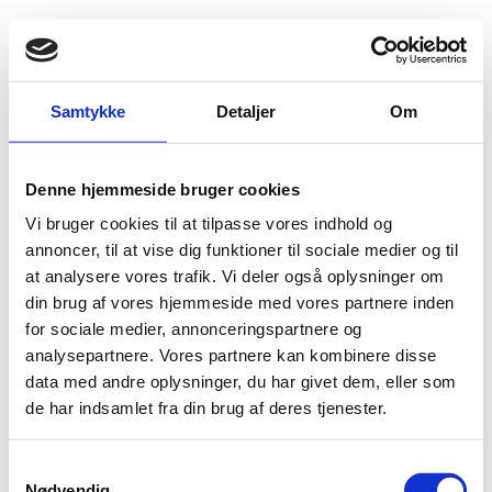
Fold søgefelt ud
Menu
Gå til forsiden
Flygtningenævnet
Baggrundsmateriale
World Report 2015
Samtykke
Detaljer
Om
World Report 2015
Denne hjemmeside bruger cookies
Vi bruger cookies til at tilpasse vores indhold og
Bilag 132
29.01.2015
Human Rights Watch (HRW)
Rwanda (II)
annoncer, til at vise dig funktioner til sociale medier og til
Omhandler begivenheder i 2014. Indeholder oplysninger
at analysere vores trafik. Vi deler også oplysninger om
om den politiske, sikkerhedsmæssige og menneskeretlige
din brug af vores hjemmeside med vores partnere inden
situation.
for sociale medier, annonceringspartnere og
analysepartnere. Vores partnere kan kombinere disse
Download
data med andre oplysninger, du har givet dem, eller som
de har indsamlet fra din brug af deres tjenester.
S
Nødvendig