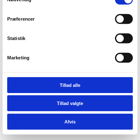
a
m
t
Præferencer
Adelgade 13
y
DK-1304 København K
k
Tlf: +45 6198 3700
k
Statistik
Mail:
fln@fln.dk
e
v
Marketing
a
Digital Post - Borger
Digital Post - Virksomheder
l
Tilgængelighedserklæring
g
Relevante links
Tillad alle
Tillad valgte
Afvis