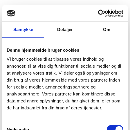
Fold søgefelt ud
Menu
Gå til forsiden
Flygtningenævnet
Baggrundsmateriale
Samtykke
Detaljer
Om
Under the radar: Ongoing recruitment and use of children by the Myanmar army
Denne hjemmeside bruger cookies
Under the radar: Ongoing recruitment and use of
Vi bruger cookies til at tilpasse vores indhold og
children by the Myanmar army
annoncer, til at vise dig funktioner til sociale medier og til
at analysere vores trafik. Vi deler også oplysninger om
Bilag 106
23.01.2015
Child Soldiers International
Myanmar (I)
din brug af vores hjemmeside med vores partnere inden
Indeholder oplysninger om rekruttering af
børn
og
unge
for sociale medier, annonceringspartnere og
til den burmesiske hær.
analysepartnere. Vores partnere kan kombinere disse
data med andre oplysninger, du har givet dem, eller som
Download
de har indsamlet fra din brug af deres tjenester.
S
Nødvendig