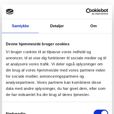
Fold søgefelt ud
Menu
Gå til forsiden
Flygtningenævnet
Baggrundsmateriale
Samtykke
Detaljer
Om
Country of Origin Information Report, Afghanistan, Security Situation
Denne hjemmeside bruger cookies
Country of Origin Information Report, Afghanistan,
Vi bruger cookies til at tilpasse vores indhold og
Security Situation
annoncer, til at vise dig funktioner til sociale medier og til
at analysere vores trafik. Vi deler også oplysninger om
Bilag 541
01.01.2015
European Asylum Support Office (EASO)
Afghanistan (I)
din brug af vores hjemmeside med vores partnere inden
for sociale medier, annonceringspartnere og
Bilagstekst under udarbejdelse
analysepartnere. Vores partnere kan kombinere disse
Download
data med andre oplysninger, du har givet dem, eller som
de har indsamlet fra din brug af deres tjenester.
S
Nødvendig