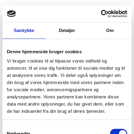
Fold søgefelt ud
Menu
Gå til forsiden
Flygtningenævnet
Baggrundsmateriale
Samtykke
Detaljer
Om
Freedom in the World 2015 - Hungary
Denne hjemmeside bruger cookies
Freedom in the World 2015 - Hungary
Vi bruger cookies til at tilpasse vores indhold og
Bilag 15 (1)
annoncer, til at vise dig funktioner til sociale medier og til
27.02.2015
Freedom House
Ungarn (II)
at analysere vores trafik. Vi deler også oplysninger om
Download
din brug af vores hjemmeside med vores partnere inden
for sociale medier, annonceringspartnere og
analysepartnere. Vores partnere kan kombinere disse
data med andre oplysninger, du har givet dem, eller som
de har indsamlet fra din brug af deres tjenester.
Adelgade 13
S
DK-1304 København K
Nødvendig