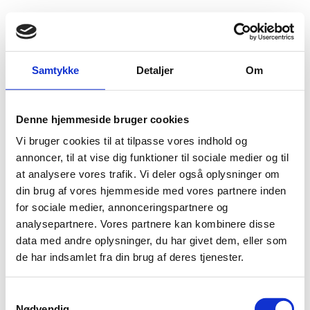
Fold søgefelt ud
Menu
Gå til forsiden
Flygtningenævnet
Baggrundsmateriale
Samtykke
Detaljer
Om
Report 2014-2015 Serbia including Kosovo
Denne hjemmeside bruger cookies
Report 2014-2015 Serbia including Kosovo
Vi bruger cookies til at tilpasse vores indhold og
Bilag 124
annoncer, til at vise dig funktioner til sociale medier og til
25.02.2015
Amnesty International (AI)
Kosovo (II)
at analysere vores trafik. Vi deler også oplysninger om
Download
din brug af vores hjemmeside med vores partnere inden
for sociale medier, annonceringspartnere og
analysepartnere. Vores partnere kan kombinere disse
data med andre oplysninger, du har givet dem, eller som
de har indsamlet fra din brug af deres tjenester.
Adelgade 13
S
DK-1304 København K
Nødvendig