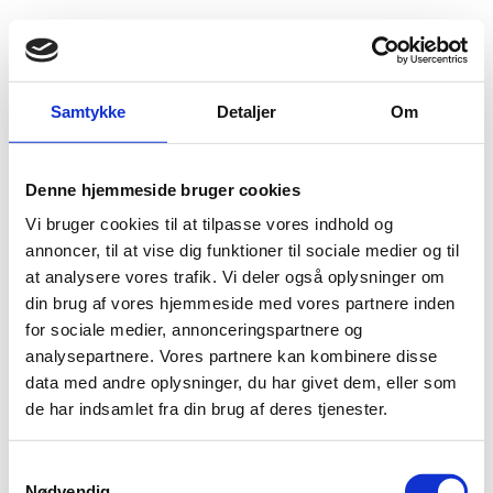
Fold søgefelt ud
Menu
Gå til forsiden
Flygtningenævnet
Baggrundsmateriale
Samtykke
Detaljer
Om
Islamic States seize 100 Iraqi tribesmen before battle for Tikrit
Denne hjemmeside bruger cookies
Islamic States seize 100 Iraqi tribesmen before battle
Vi bruger cookies til at tilpasse vores indhold og
for Tikrit
annoncer, til at vise dig funktioner til sociale medier og til
at analysere vores trafik. Vi deler også oplysninger om
Bilag 787
25.02.2015
Reuters
Irak (I)
din brug af vores hjemmeside med vores partnere inden
Indeholder oplysninger om IS´ anholdelse af 100 irakiske
for sociale medier, annonceringspartnere og
klanmedlemmer inden slaget om Tikrit
analysepartnere. Vores partnere kan kombinere disse
data med andre oplysninger, du har givet dem, eller som
Download
de har indsamlet fra din brug af deres tjenester.
S
Nødvendig