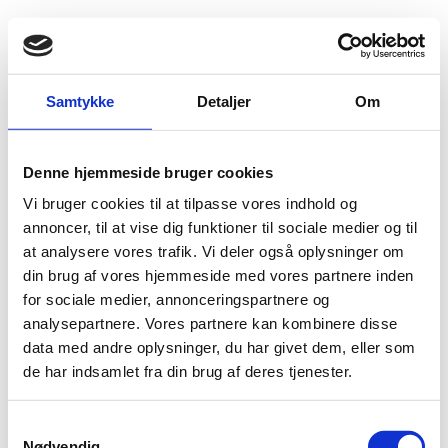
Fold søgefelt ud
Menu
Gå til forsiden
Flygtningenævnet
Baggrundsmateriale
Samtykke
Detaljer
Om
Regional Update - Yemen Situation #20 (20-26 August 2015)
Denne hjemmeside bruger cookies
Regional Update - Yemen Situation #20 (20-26
Vi bruger cookies til at tilpasse vores indhold og
August 2015)
annoncer, til at vise dig funktioner til sociale medier og til
at analysere vores trafik. Vi deler også oplysninger om
Bilag 99
26.08.2015
United Nations High Commissioner for Refugees (UNHCR)
Yemen (II)
din brug af vores hjemmeside med vores partnere inden
for sociale medier, annonceringspartnere og
Download
analysepartnere. Vores partnere kan kombinere disse
data med andre oplysninger, du har givet dem, eller som
de har indsamlet fra din brug af deres tjenester.
S
Nødvendig