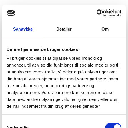
Fold søgefelt ud
Menu
Gå til forsiden
Flygtningenævnet
Baggrundsmateriale
Samtykke
Detaljer
Om
Memo - Legal requirements for adoption and other information related to birth certificate
Denne hjemmeside bruger cookies
Memo - Legal requirements for adoption and other
Vi bruger cookies til at tilpasse vores indhold og
information related to birth certificate
annoncer, til at vise dig funktioner til sociale medier og til
at analysere vores trafik. Vi deler også oplysninger om
Bilag 196
26.04.2015
Udenrigsministeriet
Rwanda (II)
din brug af vores hjemmeside med vores partnere inden
Indeholder oplysninger om adoption. Notatet er udarbejdet
for sociale medier, annonceringspartnere og
af et rwandisk advokatkontor efter anmodning fra
analysepartnere. Vores partnere kan kombinere disse
Udenrigsministeriet.
data med andre oplysninger, du har givet dem, eller som
de har indsamlet fra din brug af deres tjenester.
Download
S
Nødvendig