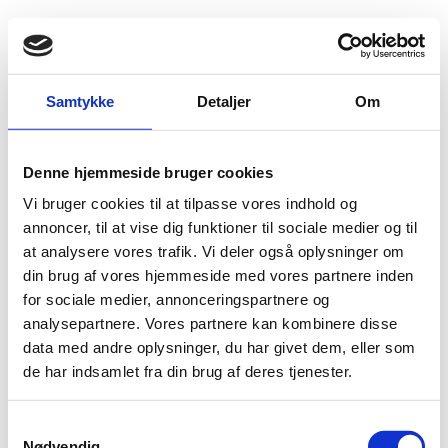
Fold søgefelt ud
Menu
Gå til forsiden
Flygtningenævnet
Baggrundsmateriale
Samtykke
Detaljer
Om
Freedom of the Press 2014 - Namibia
Denne hjemmeside bruger cookies
Freedom of the Press 2014 - Namibia
Vi bruger cookies til at tilpasse vores indhold og
Bilag 8
annoncer, til at vise dig funktioner til sociale medier og til
12.09.2014
FH
Namibia (II)
at analysere vores trafik. Vi deler også oplysninger om
Download
din brug af vores hjemmeside med vores partnere inden
for sociale medier, annonceringspartnere og
analysepartnere. Vores partnere kan kombinere disse
data med andre oplysninger, du har givet dem, eller som
de har indsamlet fra din brug af deres tjenester.
S
Nødvendig