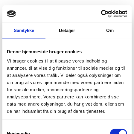
Fold søgefelt ud
Menu
Gå til forsiden
Flygtningenævnet
Baggrundsmateriale
Samtykke
Detaljer
Om
Country Report Hungary 2014
Denne hjemmeside bruger cookies
Country Report Hungary 2014
Vi bruger cookies til at tilpasse vores indhold og
Bilag 11
annoncer, til at vise dig funktioner til sociale medier og til
01.09.2014
The Asylum Information Database (AIDA)
Ungarn (II)
at analysere vores trafik. Vi deler også oplysninger om
din brug af vores hjemmeside med vores partnere inden
Download
for sociale medier, annonceringspartnere og
analysepartnere. Vores partnere kan kombinere disse
data med andre oplysninger, du har givet dem, eller som
de har indsamlet fra din brug af deres tjenester.
S
Adelgade 13
Nødvendig