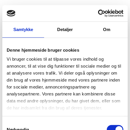
Fold søgefelt ud
Menu
Gå til forsiden
Flygtningenævnet
Baggrundsmateriale
Samtykke
Detaljer
Om
Irak Myndighetsbeskyttelse i de omstridte områdene
Denne hjemmeside bruger cookies
Irak Myndighetsbeskyttelse i de omstridte områdene
Vi bruger cookies til at tilpasse vores indhold og
Bilag 665
annoncer, til at vise dig funktioner til sociale medier og til
03.03.2014
Landinfo
Irak (I)
at analysere vores trafik. Vi deler også oplysninger om
Indeholder oplysninger om offentlig myndighedsbeskyttelse, herunder
din brug af vores hjemmeside med vores partnere inden
udbredelsen af korruption i retsvæsnet og politiet.
for sociale medier, annonceringspartnere og
Download
analysepartnere. Vores partnere kan kombinere disse
data med andre oplysninger, du har givet dem, eller som
de har indsamlet fra din brug af deres tjenester.
S
Nødvendig