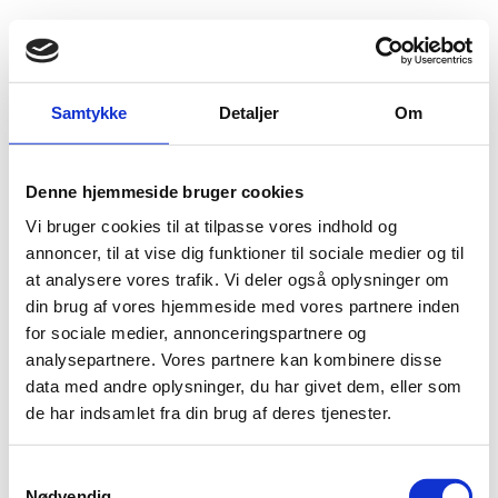
Fold søgefelt ud
Menu
Gå til forsiden
Flygtningenævnet
Baggrundsmateriale
Samtykke
Detaljer
Om
Surpreme Sourt’s decision fuels libel reform calls
Denne hjemmeside bruger cookies
Surpreme Sourt’s decision fuels libel reform calls
Vi bruger cookies til at tilpasse vores indhold og
Bilag 154
annoncer, til at vise dig funktioner til sociale medier og til
12.03.2014
IRFS and MRI
Aserbajdsjan (II)
at analysere vores trafik. Vi deler også oplysninger om
Indeholder en kritik af den aserbajdsjanske
din brug af vores hjemmeside med vores partnere inden
injurielovgivning samt opfordring til ændring af el-ler
for sociale medier, annonceringspartnere og
ophævelse af denne
analysepartnere. Vores partnere kan kombinere disse
Download
data med andre oplysninger, du har givet dem, eller som
de har indsamlet fra din brug af deres tjenester.
S
Nødvendig