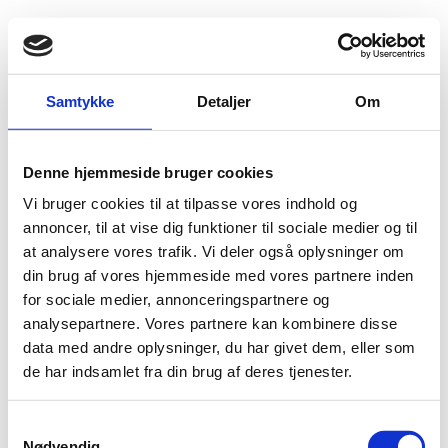
Fold søgefelt ud
Menu
Gå til forsiden
Flygtningenævnet
Baggrundsmateriale
Samtykke
Detaljer
Om
Report to the Government of Montenegro on the visit to Montenegro carried out by CPT from 13 to 20 february 2013
Denne hjemmeside bruger cookies
Report to the Government of Montenegro on the
Vi bruger cookies til at tilpasse vores indhold og
visit to Montenegro carried out by CPT from 13 to 20
annoncer, til at vise dig funktioner til sociale medier og til
february 2013
at analysere vores trafik. Vi deler også oplysninger om
din brug af vores hjemmeside med vores partnere inden
Bilag 49
21.05.2014
Council of Europe (CoE)
Montenegro (II)
for sociale medier, annonceringspartnere og
Download
analysepartnere. Vores partnere kan kombinere disse
data med andre oplysninger, du har givet dem, eller som
de har indsamlet fra din brug af deres tjenester.
S
Nødvendig