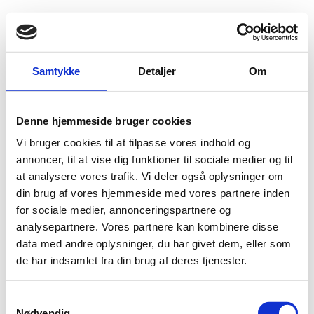
Fold søgefelt ud
Menu
Gå til forsiden
Flygtningenævnet
Baggrundsmateriale
Samtykke
Detaljer
Om
Report on International Religious Freedom
Denne hjemmeside bruger cookies
Report on International Religious Freedom
Vi bruger cookies til at tilpasse vores indhold og
Bilag 16
annoncer, til at vise dig funktioner til sociale medier og til
28.07.2014
US Department of State (USDoS)
Djibouti (II)
at analysere vores trafik. Vi deler også oplysninger om
Download
din brug af vores hjemmeside med vores partnere inden
for sociale medier, annonceringspartnere og
analysepartnere. Vores partnere kan kombinere disse
data med andre oplysninger, du har givet dem, eller som
de har indsamlet fra din brug af deres tjenester.
S
Nødvendig