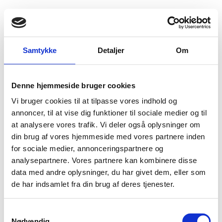
Fold søgefelt ud
Menu
Gå til forsiden
Flygtningenævnet
Baggrundsmateriale
Samtykke
Detaljer
Om
DR Congo: North Kivu's Long, Rocky Road to Stability
Denne hjemmeside bruger cookies
DR Congo: North Kivu's Long, Rocky Road to
Vi bruger cookies til at tilpasse vores indhold og
Stability
annoncer, til at vise dig funktioner til sociale medier og til
at analysere vores trafik. Vi deler også oplysninger om
Bilag 344
10.07.2014
Refugees International
Den Demokratiske Republik Congo (I)
din brug af vores hjemmeside med vores partnere inden
for sociale medier, annonceringspartnere og
Indeholder oplysninger om den aktuelle situation i
Nord
analysepartnere. Vores partnere kan kombinere disse
Kivu-provinsen
efter nedkæmpningen af
M23
samt om
data med andre oplysninger, du har givet dem, eller som
forholdene for
internt fordrevne
.
de har indsamlet fra din brug af deres tjenester.
Download
S
Nødvendig