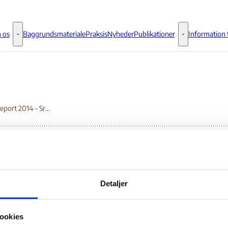
 os
Baggrundsmateriale
Praksis
Nyheder
Publikationer
Information t
Om os - Flere links
Publikationer - 
World Report 2014 – Sri Lanka
rld Report 2014 – Sri
Detaljer
nka
ookies