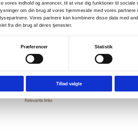
se vores indhold og annoncer, til at vise dig funktioner til sociale
Bilag 462
01.2014
Human Rights Watch (HRW)
Sri Lanka (I)
oplysninger om din brug af vores hjemmeside med vores partnere i
r begivenheder i 2012 og indeholder oplysninger om den politi
ysepartnere. Vores partnere kan kombinere disse data med andr
et fra din brug af deres tjenester.
retlige situation i Sri Lanka.
wnload
Præferencer
Statistik
Digital Post - Borger
Tillad valgte
Digital Post - Virksomheder
Tilgængelighedserklæring
Relevante links