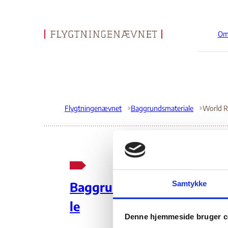
Om
Gå til forsiden
Flygtningenævnet
Baggrundsmateriale
Wo
Samtykke
Baggrundsmateria
La
le
Denne hjemmeside bruger c