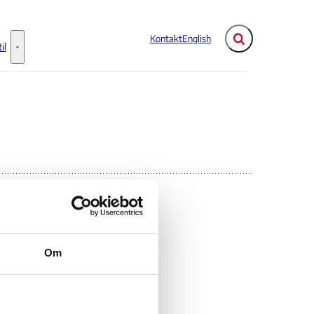
Kontakt
English
Fold søgefelt ud
il
Flere links
Information til - Flere links
Om