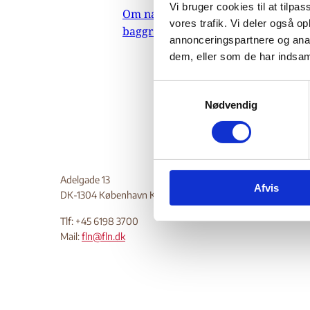
Vi bruger cookies til at tilpas
Om nævnets
21.
vores trafik. Vi deler også 
baggrundsmateriale
Omhandle
annonceringspartnere og anal
dem, eller som de har indsaml
menneske
Do
S
Nødvendig
a
m
t
y
k
Adelgade 13
Afvis
k
DK-1304 København K
e
Tlf: +45 6198 3700
v
Mail:
fln@fln.dk
a
l
g