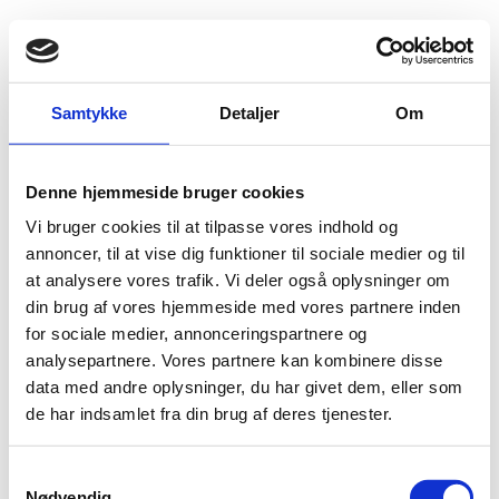
Fold søgefelt ud
Menu
Gå til forsiden
Flygtningenævnet
Baggrundsmateriale
Samtykke
Detaljer
Om
Country Report on Human Rights Practices 2013 - China - Tibet
Denne hjemmeside bruger cookies
Country Report on Human Rights Practices 2013 -
Vi bruger cookies til at tilpasse vores indhold og
China - Tibet
annoncer, til at vise dig funktioner til sociale medier og til
at analysere vores trafik. Vi deler også oplysninger om
Bilag 350
27.02.2014
US Department of State (USDoS)
Kina (II)
din brug af vores hjemmeside med vores partnere inden
Omhandler begivenheder i 2013 og indeholder oplysninger
for sociale medier, annonceringspartnere og
om den politiske og menneskeretlige situation i
Tibet
.
analysepartnere. Vores partnere kan kombinere disse
data med andre oplysninger, du har givet dem, eller som
Download
de har indsamlet fra din brug af deres tjenester.
S
Nødvendig