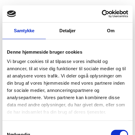
Fold søgefelt ud
Menu
Gå til forsiden
Flygtningenævnet
Baggrundsmateriale
Samtykke
Detaljer
Om
Afghanistan annual report 2013 protection of civilians in armed conlict
Denne hjemmeside bruger cookies
Afghanistan annual report 2013 protection of
Vi bruger cookies til at tilpasse vores indhold og
civilians in armed conlict
annoncer, til at vise dig funktioner til sociale medier og til
at analysere vores trafik. Vi deler også oplysninger om
Bilag 515
01.02.2014
United Nations Assistance Mission in Afghanistan (UNAMA)
din brug af vores hjemmeside med vores partnere inden
Afghanistan (I)
for sociale medier, annonceringspartnere og
Bilagstekst under udarbejdelse.
analysepartnere. Vores partnere kan kombinere disse
data med andre oplysninger, du har givet dem, eller som
Download
de har indsamlet fra din brug af deres tjenester.
S
Nødvendig