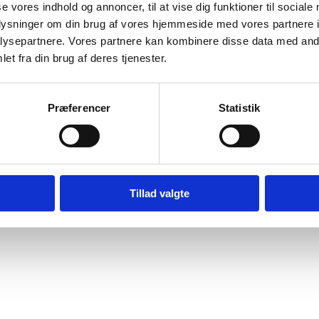
se vores indhold og annoncer, til at vise dig funktioner til sociale
Bilag 463
12.2014
Dansk Flygtningehjælp (DRC)
Somalia (I)
oplysninger om din brug af vores hjemmeside med vores partnere i
der oplysninger om FGM
ysepartnere. Vores partnere kan kombinere disse data med andr
et fra din brug af deres tjenester.
wnload
Præferencer
Statistik
Digital Post - Borger
Digital Post - Virksomheder
Tillad valgte
Tilgængelighedserklæring
Relevante links