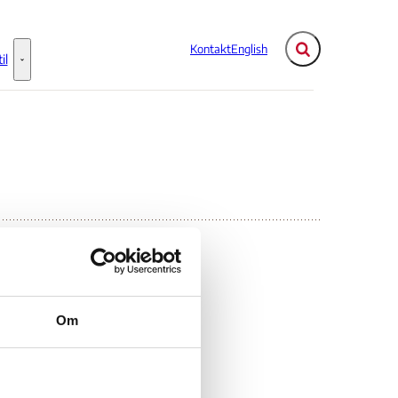
Kontakt
English
Fold søgefelt ud
il
Flere links
Information til - Flere links
Om