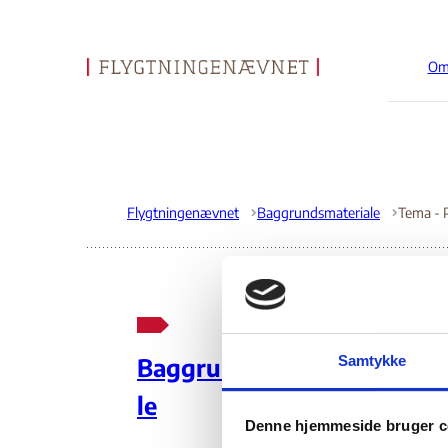
Om
Gå til forsiden
Flygtningenævnet
Baggrundsmateriale
Te
Samtykke
Baggrundsmateria
So
le
Denne hjemmeside bruger c