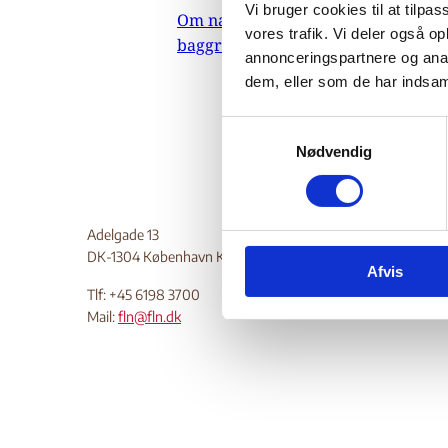
Vi bruger cookies til at tilpas
Om nævnets
01.
vores trafik. Vi deler også 
baggrundsmateriale
Indehol
annonceringspartnere og anal
dem, eller som de har indsaml
Do
S
Nødvendig
a
m
t
y
Adelgade 13
k
DK-1304 København K
Afvis
k
Tlf: +45 6198 3700
e
Mail:
fln@fln.dk
v
a
l
g