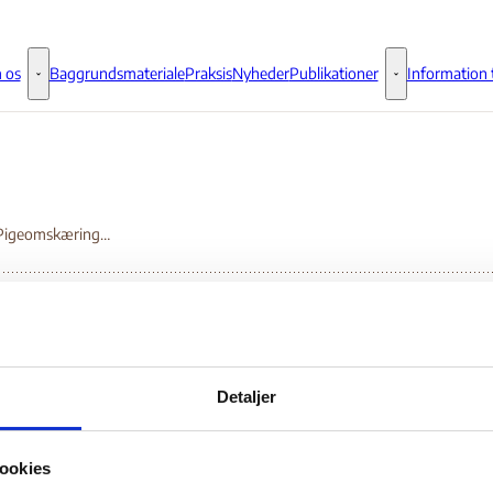
 os
Baggrundsmateriale
Praksis
Nyheder
Publikationer
Information t
Om os - Flere links
Publikationer - 
Tema - Pigeomskæring i Somalia
ma - Pigeomskæring i
Detaljer
malia
ookies