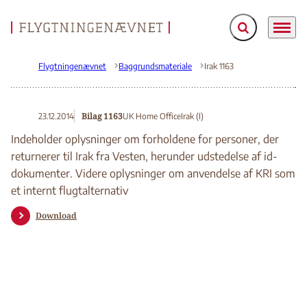
Fold søgefelt ud
Menu
Gå til forsiden
Flygtningenævnet
Baggrundsmateriale
Irak 1163
Bilag 1163
23.12.2014
UK Home Office
Irak (I)
Indeholder oplysninger om forholdene for personer, der
returnerer til Irak fra Vesten, herunder udstedelse af id-
dokumenter. Videre oplysninger om anvendelse af KRI som
et internt flugtalternativ
Download