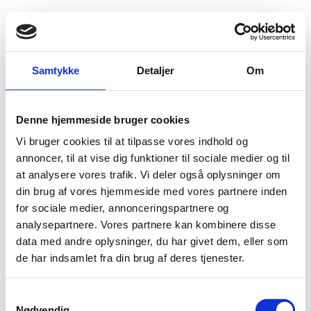
Fold søgefelt ud
Menu
Gå til forsiden
Flygtningenævnet
Baggrundsmateriale
Samtykke
Detaljer
Om
Freedom in the World 2014 - Namibia
Denne hjemmeside bruger cookies
Freedom in the World 2014 - Namibia
Vi bruger cookies til at tilpasse vores indhold og
Bilag 7
annoncer, til at vise dig funktioner til sociale medier og til
21.08.2014
FH
Namibia (II)
at analysere vores trafik. Vi deler også oplysninger om
Download
din brug af vores hjemmeside med vores partnere inden
for sociale medier, annonceringspartnere og
analysepartnere. Vores partnere kan kombinere disse
data med andre oplysninger, du har givet dem, eller som
de har indsamlet fra din brug af deres tjenester.
S
Nødvendig