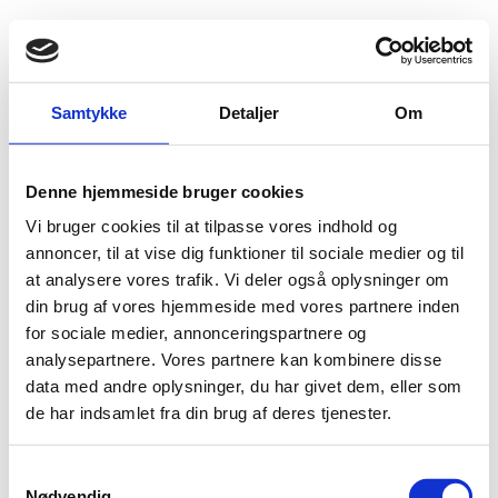
Fold søgefelt ud
Menu
Gå til forsiden
Flygtningenævnet
Baggrundsmateriale
Samtykke
Detaljer
Om
Mass exodus from Iraqi towns and cities as ISIS advance prompts panic
Denne hjemmeside bruger cookies
Mass exodus from Iraqi towns and cities as ISIS
Vi bruger cookies til at tilpasse vores indhold og
advance prompts panic
annoncer, til at vise dig funktioner til sociale medier og til
at analysere vores trafik. Vi deler også oplysninger om
Bilag 731
07.08.2014
Amnesty International (AI)
Irak (I)
din brug af vores hjemmeside med vores partnere inden
Indeholder oplysninger om ISIS (Islamisk Stats) angreb på
for sociale medier, annonceringspartnere og
kristne
herunder
yezidier
i
Qaraqosh
.
analysepartnere. Vores partnere kan kombinere disse
data med andre oplysninger, du har givet dem, eller som
Download
de har indsamlet fra din brug af deres tjenester.
S
Nødvendig