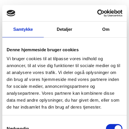
Fold søgefelt ud
Menu
Gå til forsiden
Flygtningenævnet
Baggrundsmateriale
Samtykke
Detaljer
Om
Annual Report 2014 - Countries of Particular Concern
Denne hjemmeside bruger cookies
Annual Report 2014 - Countries of Particular
Vi bruger cookies til at tilpasse vores indhold og
Concern
annoncer, til at vise dig funktioner til sociale medier og til
at analysere vores trafik. Vi deler også oplysninger om
Bilag 18
30.04.2014
US Commission on International Religious Freedom (USCIRF)
din brug af vores hjemmeside med vores partnere inden
Nordkorea (II)
for sociale medier, annonceringspartnere og
analysepartnere. Vores partnere kan kombinere disse
Download
data med andre oplysninger, du har givet dem, eller som
de har indsamlet fra din brug af deres tjenester.
S
Nødvendig