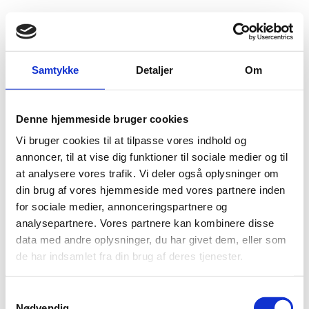
Fold søgefelt ud
Menu
Gå til forsiden
Flygtningenævnet
Baggrundsmateriale
Samtykke
Detaljer
Om
Irak Gjenopprettelse av statsborgerskap
Denne hjemmeside bruger cookies
Irak Gjenopprettelse av statsborgerskap
Vi bruger cookies til at tilpasse vores indhold og
Bilag 672
annoncer, til at vise dig funktioner til sociale medier og til
29.04.2014
Landinfo
Irak (I)
at analysere vores trafik. Vi deler også oplysninger om
Indeholder oplysninger om fratagelse af statsborgerskab,
din brug af vores hjemmeside med vores partnere inden
herunder reglerne for generhvervelse.
for sociale medier, annonceringspartnere og
Download
analysepartnere. Vores partnere kan kombinere disse
data med andre oplysninger, du har givet dem, eller som
de har indsamlet fra din brug af deres tjenester.
S
Nødvendig