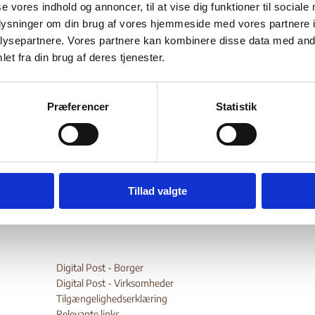
oples 2013 – Democrat
se vores indhold og annoncer, til at vise dig funktioner til sociale
oplysninger om din brug af vores hjemmeside med vores partnere i
ysepartnere. Vores partnere kan kombinere disse data med andr
public of Congo
et fra din brug af deres tjenester.
Bilag 314
09.2013
Minority Rights Group International (MRG)
Præferencer
Statistik
 Demokratiske Republik Congo (I)
er oplysninger om forholdene for minoritetsgrupper.
wnload
Tillad valgte
Digital Post - Borger
Digital Post - Virksomheder
Tilgængelighedserklæring
Relevante links