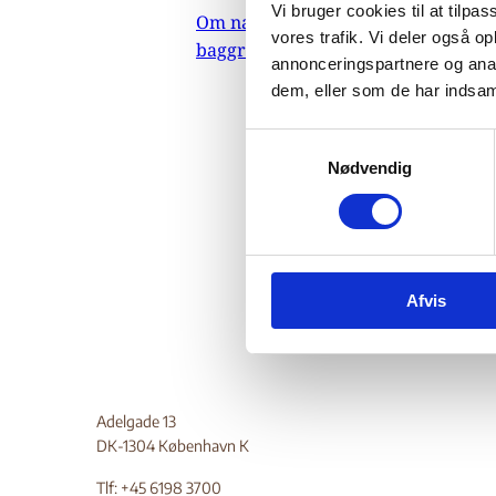
Pe
Vi bruger cookies til at tilpas
Om nævnets
vores trafik. Vi deler også 
baggrundsmateriale
annonceringspartnere og anal
Re
dem, eller som de har indsaml
S
24.
Nødvendig
a
Den
m
t
Indehold
y
Do
k
Afvis
k
e
v
a
l
Adelgade 13
g
DK-1304 København K
Tlf: +45 6198 3700