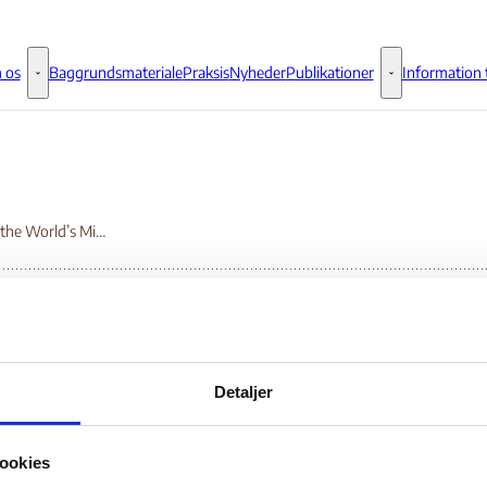
 os
Baggrundsmateriale
Praksis
Nyheder
Publikationer
Information t
Om os - Flere links
Publikationer - 
State of the World’s Minorities and Indigenous Peoples 2013 – Democratic Republic of Congo
ate of the World’s
Detaljer
norities and Indigenou
ookies