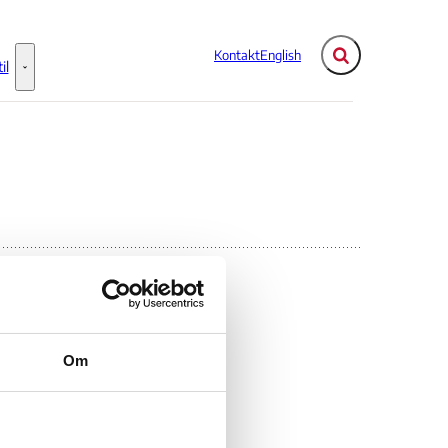
Kontakt
English
Fold søgefelt ud
il
Flere links
Information til - Flere links
Om
s