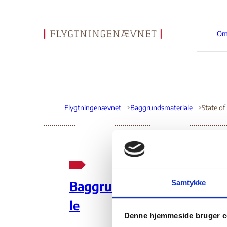
Om
Gå til forsiden
Flygtningenævnet
Baggrundsmateriale
St
Samtykke
Baggrundsmateria
Mi
le
Denne hjemmeside bruger c