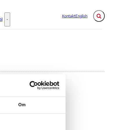
Kontakt
English
Fold søgefelt ud
il
Flere links
Information til - Flere links
Om
ip