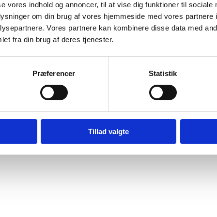
se vores indhold og annoncer, til at vise dig funktioner til sociale
Bilag 207
10.2013
Freedom House
Gaza/Vestbredden (I)
oplysninger om din brug af vores hjemmeside med vores partnere i
er oplysninger om ytrings- og pressefrihed.
ysepartnere. Vores partnere kan kombinere disse data med andr
et fra din brug af deres tjenester.
wnload
Præferencer
Statistik
Digital Post - Borger
Digital Post - Virksomheder
Tillad valgte
Tilgængelighedserklæring
Relevante links