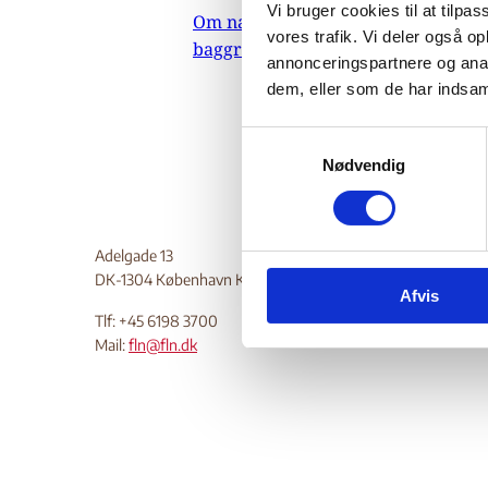
Vi bruger cookies til at tilpas
Om nævnets
10.
vores trafik. Vi deler også 
baggrundsmateriale
Indehold
annonceringspartnere og anal
dem, eller som de har indsaml
Do
S
Nødvendig
a
m
t
y
Adelgade 13
k
DK-1304 København K
Afvis
k
Tlf: +45 6198 3700
e
Mail:
fln@fln.dk
v
a
l
g