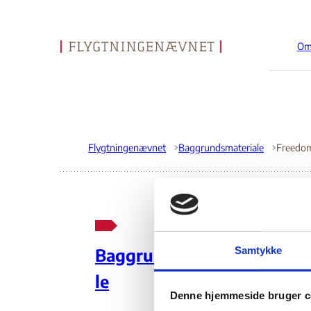
Om
Gå til forsiden
Flygtningenævnet
Baggrundsmateriale
Fr
Samtykke
Baggrundsmateria
We
le
Denne hjemmeside bruger c