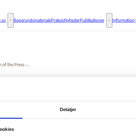
 os
Baggrundsmateriale
Praksis
Nyheder
Publikationer
Information t
Om os - Flere links
Publikationer - 
Freedom of the Press – West Bank and Gaza Strip
eedom of the Press –
Detaljer
st Bank and Gaza Str
ookies