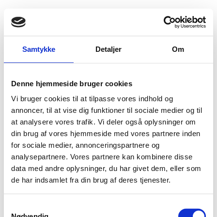
Fold søgefelt ud
Menu
Gå til forsiden
Flygtningenævnet
Baggrundsmateriale
Freedom on the net 2013
Samtykke
Detaljer
Om
Freedom on the net 2013
Denne hjemmeside bruger cookies
Vi bruger cookies til at tilpasse vores indhold og
Bilag 220
03.10.2013
Freedom House
Etiopien (I)
annoncer, til at vise dig funktioner til sociale medier og til
Indeholder oplysninger om informations-, ytrings- og
at analysere vores trafik. Vi deler også oplysninger om
pressefrihed. Indeholder videre oplysninger om adgang til
din brug af vores hjemmeside med vores partnere inden
internettet.
for sociale medier, annonceringspartnere og
analysepartnere. Vores partnere kan kombinere disse
Download
data med andre oplysninger, du har givet dem, eller som
de har indsamlet fra din brug af deres tjenester.
S
Nødvendig