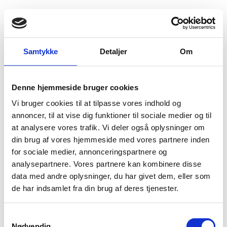
Fold søgefelt ud
Menu
Gå til forsiden
Flygtningenævnet
Baggrundsmateriale
Samtykke
Detaljer
Om
Temanotat – Sudan: Handlingsrom for regimekritisk politisk aktivisme
Denne hjemmeside bruger cookies
Temanotat – Sudan: Handlingsrom for regimekritisk
Vi bruger cookies til at tilpasse vores indhold og
politisk aktivisme
annoncer, til at vise dig funktioner til sociale medier og til
at analysere vores trafik. Vi deler også oplysninger om
Bilag 281
11.11.2013
Landinfo
Sudan (I)
din brug af vores hjemmeside med vores partnere inden
Indeholder oplysninger om regimekritiske aktiviteter i
for sociale medier, annonceringspartnere og
sommeren 2012 og efteråret 2013. Endvidere oplysninger
analysepartnere. Vores partnere kan kombinere disse
om magtmidler brugt mod regimekritikere, presse- og
data med andre oplysninger, du har givet dem, eller som
ytringsfrihed og politiske aktiviteter begået i udlandet.
de har indsamlet fra din brug af deres tjenester.
Download
S
Nødvendig