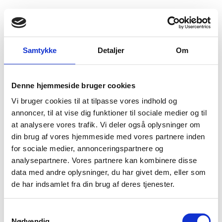
Fold søgefelt ud
Menu
Gå til forsiden
Flygtningenævnet
Baggrundsmateriale
Samtykke
Detaljer
Om
First report of the Secretary-General pursuant to paragraph 6 of resolution 2110 (2013)
Denne hjemmeside bruger cookies
First report of the Secretary-General pursuant to
Vi bruger cookies til at tilpasse vores indhold og
paragraph 6 of resolution 2110 (2013)
annoncer, til at vise dig funktioner til sociale medier og til
at analysere vores trafik. Vi deler også oplysninger om
Bilag 649
13.11.2013
United Nations Security Council
Irak (I)
din brug af vores hjemmeside med vores partnere inden
Indeholder oplysninger om den generelle politiske,
for sociale medier, annonceringspartnere og
sikkerhedsmæssige og menneskeretlige situation. Videre
analysepartnere. Vores partnere kan kombinere disse
oplysninger om parlamentsvalget i
KRI
.
data med andre oplysninger, du har givet dem, eller som
de har indsamlet fra din brug af deres tjenester.
Download
S
Nødvendig