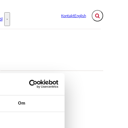
Kontakt
English
Fold søgefelt ud
il
Flere links
Information til - Flere links
Om