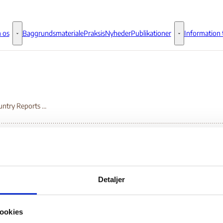
 os
Baggrundsmateriale
Praksis
Nyheder
Publikationer
Information t
Om os - Flere links
Publikationer - 
2012 Country Reports on Human Rights Practices
12 Country Reports on
Detaljer
man Rights Practices
ookies