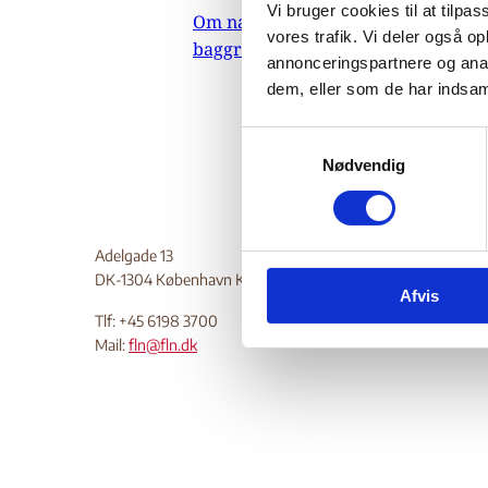
Vi bruger cookies til at tilpas
Om nævnets
19.
vores trafik. Vi deler også 
baggrundsmateriale
annonceringspartnere og anal
Do
dem, eller som de har indsaml
S
Nødvendig
a
m
t
y
Adelgade 13
k
DK-1304 København K
Afvis
k
Tlf: +45 6198 3700
e
Mail:
fln@fln.dk
v
a
l
g