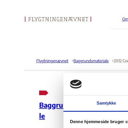
Om
Gå til forsiden
Flygtningenævnet
Baggrundsmateriale
20
Samtykke
Baggrundsmateria
Hu
le
Denne hjemmeside bruger c