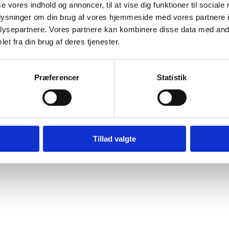
se vores indhold og annoncer, til at vise dig funktioner til sociale
Bilag 61
05.2013
US Department of State (USDoS)
Togo (II)
oplysninger om din brug af vores hjemmeside med vores partnere i
ysepartnere. Vores partnere kan kombinere disse data med andr
wnload
et fra din brug af deres tjenester.
Præferencer
Statistik
Digital Post - Borger
Digital Post - Virksomheder
Tillad valgte
Tilgængelighedserklæring
Relevante links