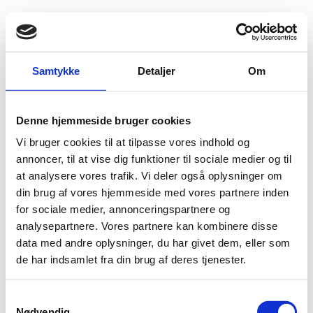
Fold søgefelt ud
Menu
Gå til forsiden
Flygtningenævnet
Baggrundsmateriale
Samtykke
Detaljer
Om
Annual Report 2013 - Lebanon.
Denne hjemmeside bruger cookies
Annual Report 2013 - Lebanon.
Vi bruger cookies til at tilpasse vores indhold og
Bilag 400
annoncer, til at vise dig funktioner til sociale medier og til
23.05.2013
Amnesty International (AI)
Libanon (I)
at analysere vores trafik. Vi deler også oplysninger om
Omhandler begivenheder i 2012 og indeholder oplysninger
din brug af vores hjemmeside med vores partnere inden
om den politiske, sikkerhedsmæssige og menneskeretlige
for sociale medier, annonceringspartnere og
situation.
analysepartnere. Vores partnere kan kombinere disse
Download
data med andre oplysninger, du har givet dem, eller som
de har indsamlet fra din brug af deres tjenester.
S
Nødvendig