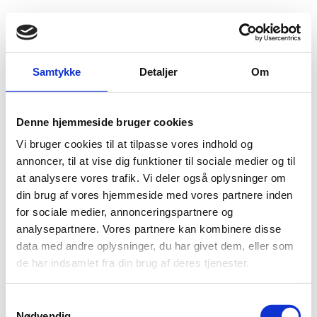
Fold søgefelt ud
Menu
Gå til forsiden
Flygtningenævnet
Baggrundsmateriale
Samtykke
Detaljer
Om
Country of Origin Information Report
Denne hjemmeside bruger cookies
Country of Origin Information Report
Vi bruger cookies til at tilpasse vores indhold og
Bilag 95
annoncer, til at vise dig funktioner til sociale medier og til
22.05.2013
UK Home Office (UK HO)
Kenya (II)
at analysere vores trafik. Vi deler også oplysninger om
Download
din brug af vores hjemmeside med vores partnere inden
for sociale medier, annonceringspartnere og
analysepartnere. Vores partnere kan kombinere disse
data med andre oplysninger, du har givet dem, eller som
de har indsamlet fra din brug af deres tjenester.
S
Nødvendig