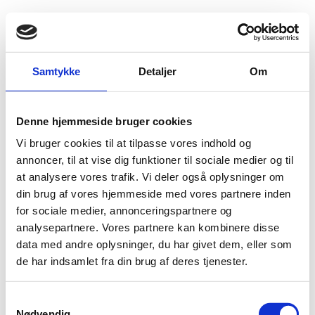
Fold søgefelt ud
Menu
Gå til forsiden
Flygtningenævnet
Baggrundsmateriale
Annual Report 2013
Samtykke
Detaljer
Om
Annual Report 2013
Denne hjemmeside bruger cookies
Vi bruger cookies til at tilpasse vores indhold og
Bilag 12
23.05.2013
Amnesty International (AI)
Indonesien (II)
annoncer, til at vise dig funktioner til sociale medier og til
Download
at analysere vores trafik. Vi deler også oplysninger om
din brug af vores hjemmeside med vores partnere inden
for sociale medier, annonceringspartnere og
analysepartnere. Vores partnere kan kombinere disse
data med andre oplysninger, du har givet dem, eller som
de har indsamlet fra din brug af deres tjenester.
S
Adelgade 13
Nødvendig