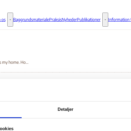
 os
Baggrundsmateriale
Praksis
Nyheder
Publikationer
Information t
Om os - Flere links
Publikationer - 
Where is my home. Homelessness and Access to Housing among asylum-seekers, refugees and persons with International Protection in Bulgaria
ere is my home.
Detaljer
melessness and Acces
ookies