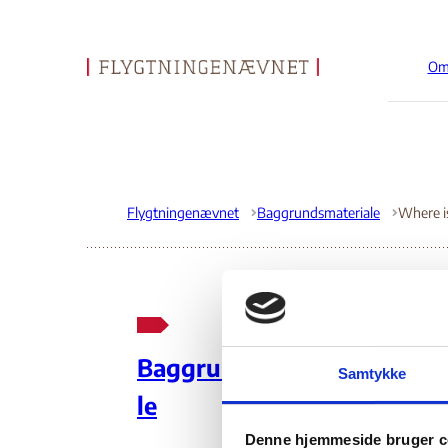
Om
Gå til forsiden
Flygtningenævnet
Baggrundsmateriale
Wh
Baggrundsmateria
Samtykke
Ho
le
Denne hjemmeside bruger c