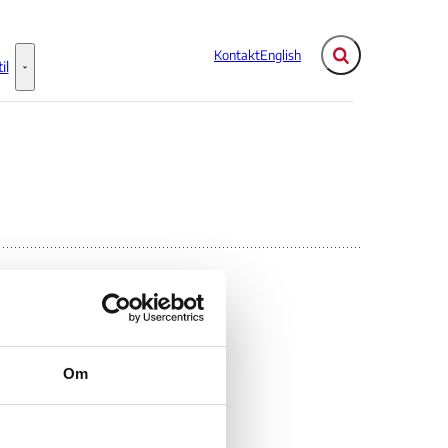
Kontakt
English
Fold søgefelt ud
il
Flere links
Information til - Flere links
Om
s