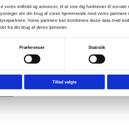
 Housing among asyl
se vores indhold og annoncer, til at vise dig funktioner til sociale
oplysninger om din brug af vores hjemmeside med vores partnere i
ekers, refugees and
ysepartnere. Vores partnere kan kombinere disse data med andr
et fra din brug af deres tjenester.
rsons with Internation
Præferencer
Statistik
tection in Bulgaria
Bilag 8
06.2013
United Nations High Commissioner for Refugees (UNHCR
Tillad valgte
garien (II)
wnload