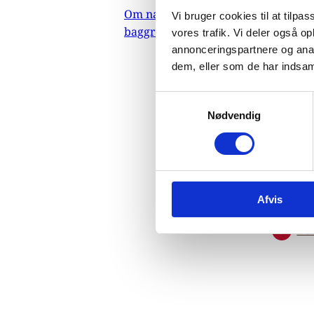
to
Om nævnets
Vi bruger cookies til at tilpas
baggrundsmateriale
vores trafik. Vi deler også 
se
annonceringspartnere og anal
dem, eller som de har indsaml
pe
S
Nødvendig
a
m
Pro
t
y
k
01.
Afvis
k
Bul
e
Do
v
a
l
g