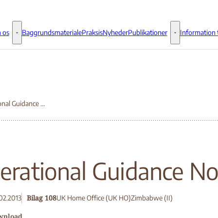
 os
Baggrundsmateriale
Praksis
Nyheder
Publikationer
Information t
Om os - Flere links
Publikationer - 
Operational Guidance Note
erational Guidance No
Bilag 108
02.2013
UK Home Office (UK HO)
Zimbabwe (II)
wnload