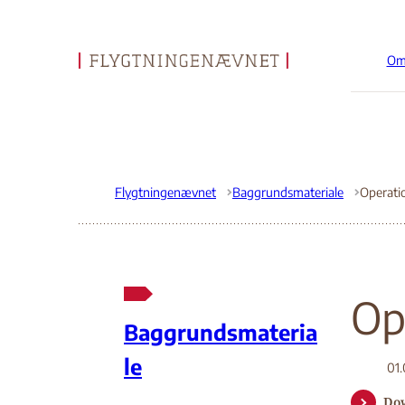
Om
Gå til forsiden
Flygtningenævnet
Baggrundsmateriale
Op
Baggrundsmateria
le
01.
Do