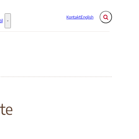
Kontakt
English
Fold søgefelt ud
il
Flere links
Information til - Flere links
te