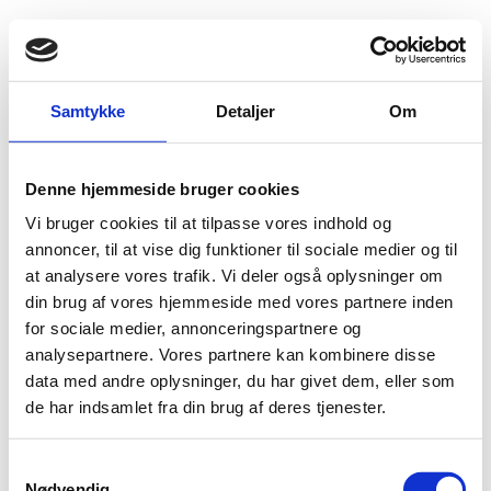
Fold søgefelt ud
Menu
Gå til forsiden
Flygtningenævnet
Baggrundsmateriale
Samtykke
Detaljer
Om
Uganda’s gays fear mounting violence in wake of anti-gay bill’s passage
Denne hjemmeside bruger cookies
Uganda’s gays fear mounting violence in wake of
Vi bruger cookies til at tilpasse vores indhold og
anti-gay bill’s passage
annoncer, til at vise dig funktioner til sociale medier og til
at analysere vores trafik. Vi deler også oplysninger om
Bilag 256
24.12.2013
CNN
Uganda (I)
din brug af vores hjemmeside med vores partnere inden
Indeholder oplysninger om forholdene for
LGBT
, herunder
for sociale medier, annonceringspartnere og
om parlamentets vedtagelse af en lov, som har skærpet
analysepartnere. Vores partnere kan kombinere disse
straffen for homoseksuelle handlinger med videre.
data med andre oplysninger, du har givet dem, eller som
de har indsamlet fra din brug af deres tjenester.
Download
S
Nødvendig