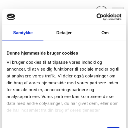
Fold søgefelt ud
Menu
Gå til forsiden
Flygtningenævnet
Baggrundsmateriale
Samtykke
Detaljer
Om
Human Rights and Democracy: The 2012 Foreign
Denne hjemmeside bruger cookies
Human Rights and Democracy: The 2012 Foreign
Vi bruger cookies til at tilpasse vores indhold og
Bilag 556
31.12.2013
UK Foreign and Commonwealth Office (FCO)
annoncer, til at vise dig funktioner til sociale medier og til
Iran (I)
at analysere vores trafik. Vi deler også oplysninger om
Indeholder en sammenfatning af de kvartalsvise
din brug af vores hjemmeside med vores partnere inden
opdateringer, som UK Foreign and Commonwealth Office
for sociale medier, annonceringspartnere og
har udgivet i 2013 vedrørende den menneskeretlige
analysepartnere. Vores partnere kan kombinere disse
situation i Iran, herunder forholdene for
bloggere
og
data med andre oplysninger, du har givet dem, eller som
internetbrugere
, som udtrykker deres holdninger på
de har indsamlet fra din brug af deres tjenester.
internettet. Videre oplysninger om forholdene for
baha’ier, kristne
og
kurdere
. Endvidere oplysninger om
S