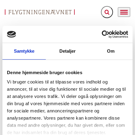
Fold søgefelt ud
Menu
Gå til forsiden
Flygtningenævnet
Baggrundsmateriale
Democratic Republic of Congo: the notices to appear issued by the National Intelligence Agency (Agence nationale de renseignements, ANR) in Kinshasa, including the information indicated on them, the office and rank of the issuing authority, the circumstances in which they are issued and the time between the date they are issued and the date they are received; whether they are delivered directly through a third party (2006-November 2013) [COD104668.FE]
Samtykke
Detaljer
Om
Democratic Republic of Congo: the notices to appear
issued by the National Intelligence Agency (Agence
Denne hjemmeside bruger cookies
nationale de renseignements, ANR) in Kinshasa,
including the information indicated on them, the
Vi bruger cookies til at tilpasse vores indhold og
office and rank of the issuing authority, the
annoncer, til at vise dig funktioner til sociale medier og til
circumstances in which they are issued and the time
at analysere vores trafik. Vi deler også oplysninger om
din brug af vores hjemmeside med vores partnere inden
between the date they are issued and the date they
for sociale medier, annonceringspartnere og
are received; whether they are delivered directly
analysepartnere. Vores partnere kan kombinere disse
through a third party (2006-November 2013)
data med andre oplysninger, du har givet dem, eller som
[COD104668.FE]
de har indsamlet fra din brug af deres tjenester.