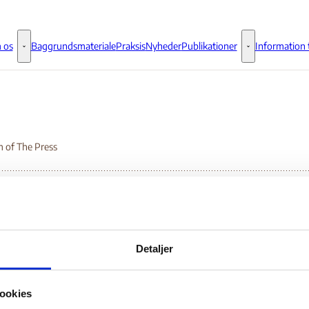
 os
Baggrundsmateriale
Praksis
Nyheder
Publikationer
Information t
Om os - Flere links
Publikationer - 
 of The Press
eedom of The Press
Detaljer
Bilag 5
08.2013
Freedom House
Guyana (II)
ookies
wnload