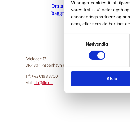
Vi bruger cookies til at tilpas
Om nævnets
vores trafik. Vi deler også 
baggrundsmateriale
annonceringspartnere og anal
dem, eller som de har indsaml
S
Nødvendig
a
m
t
Adelgade 13
y
DK-1304 København K
k
Tlf: +45 6198 3700
Afvis
k
Mail:
fln@fln.dk
e
v
a
l
g