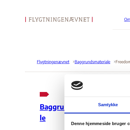
Om
Gå til forsiden
Flygtningenævnet
Baggrundsmateriale
Freedom
Fr
Samtykke
Baggrundsmateria
le
29.
Denne hjemmeside bruger c
Do