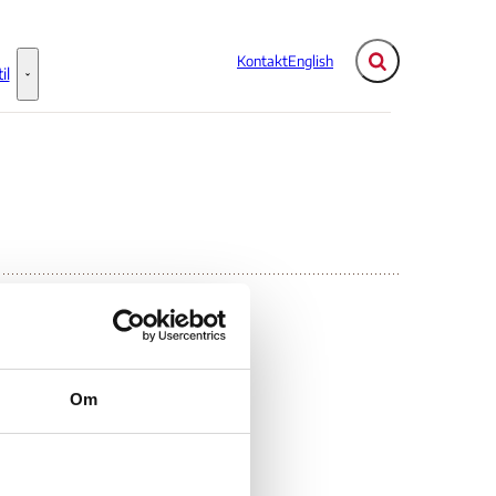
Kontakt
English
Fold søgefelt ud
il
Flere links
Information til - Flere links
Om