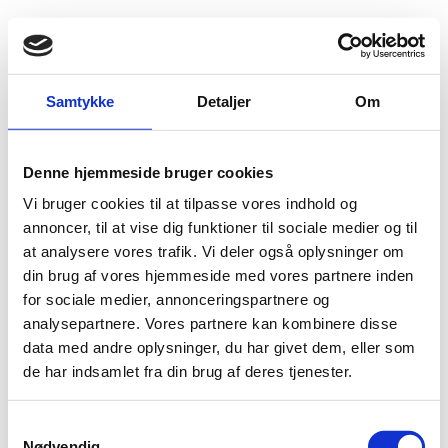
Fold søgefelt ud
Menu
Gå til forsiden
Flygtningenævnet
Baggrundsmateriale
Samtykke
Detaljer
Om
Human Rights and Democracy: The 2012 Foreign
Denne hjemmeside bruger cookies
Human Rights and Democracy: The 2012 Foreign
Vi bruger cookies til at tilpasse vores indhold og
Bilag 158
annoncer, til at vise dig funktioner til sociale medier og til
15.04.2013
UK Foreign and Commonwealth Office (FCO)
Libyen (II)
at analysere vores trafik. Vi deler også oplysninger om
din brug af vores hjemmeside med vores partnere inden
Indeholder oplysninger om sikkerhed i landet, valg samt
for sociale medier, annonceringspartnere og
retssystemet. Endvidere oplysninger om ytringsfrihed,
analysepartnere. Vores partnere kan kombinere disse
religionsfrihed, tilbageholdelse samt anvendelsen af
data med andre oplysninger, du har givet dem, eller som
dødsstraf. Endelig oplysninger om forholdene for
de har indsamlet fra din brug af deres tjenester.
kvinder
.
Download
S
Nødvendig